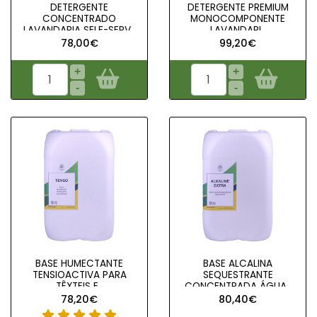
DETERGENTE
DETERGENTE PREMIUM
CONCENTRADO
MONOCOMPONENTE
LAVANDARIA SELF-SERV..
LAVANDARI..
78,00€
99,20€
+
+
-
-
BASE HUMECTANTE
BASE ALCALINA
TENSIOACTIVA PARA
SEQUESTRANTE
TÊXTEIS E..
CONCENTRADA ÁGUA..
78,20€
80,40€