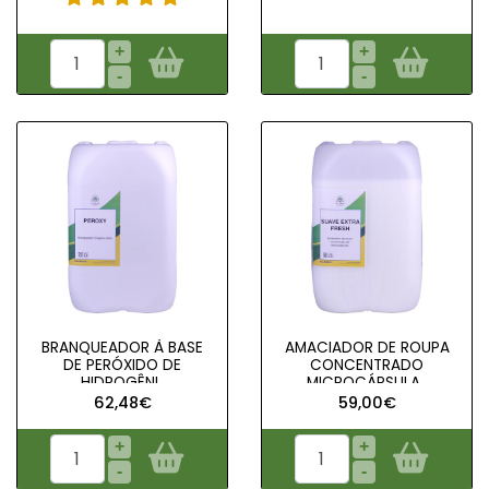
+
+
-
-
BRANQUEADOR À BASE
AMACIADOR DE ROUPA
DE PERÓXIDO DE
CONCENTRADO
HIDROGÊNI..
MICROCÁPSULA..
62,48€
59,00€
+
+
-
-