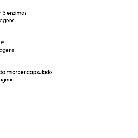
 5 enzimas
vagens
0º
vagens
do microencapsulado
agens