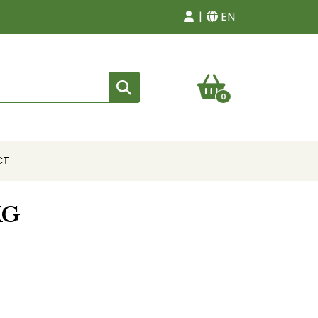
EN
0
CT
KG