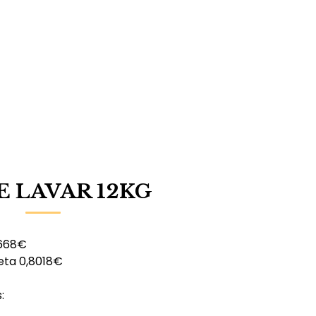
 LAVAR 12KG
0668€
eta 0,8018€
: