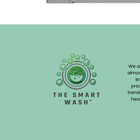
We a
almos
k
pro
trend
heal