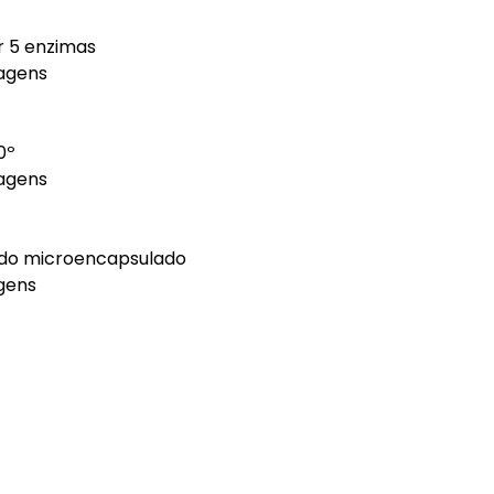
 5 enzimas
agens
0º
agens
do microencapsulado
gens