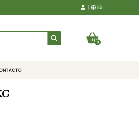
ES
0
ONTACTO
KG