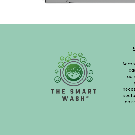
Somos
cas
con
neces
secto
de s