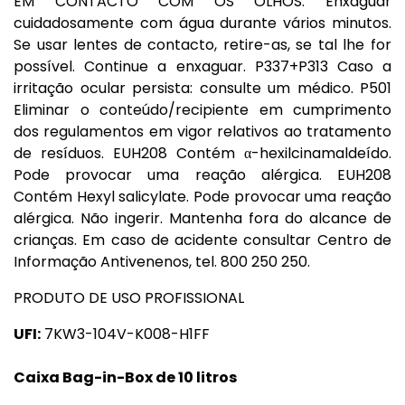
EM CONTACTO COM OS OLHOS: Enxaguar
cuidadosamente com água durante vários minutos.
Se usar lentes de contacto, retire-as, se tal lhe for
possível. Continue a enxaguar. P337+P313 Caso a
irritação ocular persista: consulte um médico. P501
Eliminar o conteúdo/recipiente em cumprimento
dos regulamentos em vigor relativos ao tratamento
de resíduos. EUH208 Contém α-hexilcinamaldeído.
Pode provocar uma reação alérgica. EUH208
Contém Hexyl salicylate. Pode provocar uma reação
alérgica. Não ingerir. Mantenha fora do alcance de
crianças. Em caso de acidente consultar Centro de
Informação Antivenenos, tel. 800 250 250.
PRODUTO DE USO PROFISSIONAL
UFI:
7KW3-104V-K008-H1FF
Caixa Bag-in-Box de 10 litros