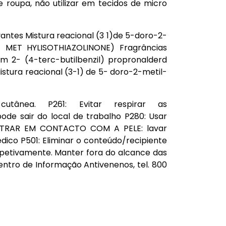
e roupa, não utilizar em tecidos de micro
antes Mistura reacional (3 1)de 5-doro-2-
/ MET HYLISOTHIAZOLINONE) Fragrâncias
2- (4-terc-butilbenzil) propronalderd
Mistura reacional (3-1) de 5- doro-2-metil-
ânea. P261: Evitar respirar as
de sair do local de trabalho P280: Usar
 ENTRAR EM CONTACTO COM A PELE: lavar
co P501: Eliminar o conteúdo/recipiente
petivamente. Manter fora do alcance das
entro de Informação Antivenenos, tel. 800