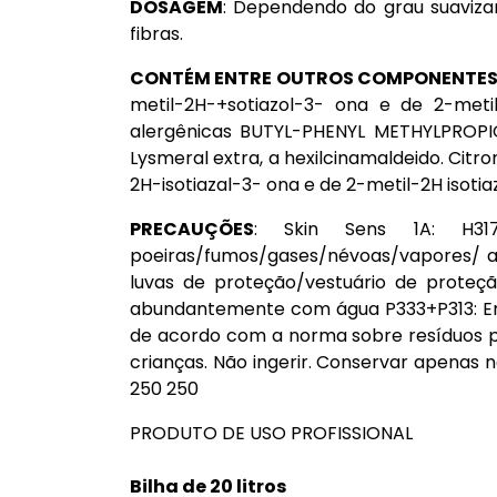
DOSAGEM
: Dependendo do grau suavizan
fibras.
CONTÉM ENTRE OUTROS COMPONENTES
metil-2H-+sotiazol-3- ona e de 2-met
alergênicas BUTYL-PHENYL METHYLPROPI
Lysmeral extra, a hexilcinamaldeido. Citro
2H-isotiazal-3- ona e de 2-metil-2H isotia
PRECAUÇÕES
: Skin Sens 1A: H31
poeiras/fumos/gases/névoas/vapores/ ae
luvas de proteção/vestuário de prote
abundantemente com água P333+P313: Em 
de acordo com a norma sobre resíduos p
crianças. Não ingerir. Conservar apenas 
250 250
PRODUTO DE USO PROFISSIONAL
Bilha de 20 litros