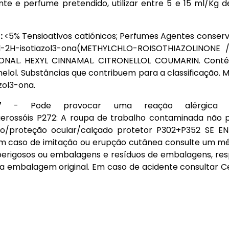
te e perfume pretendido, utilizar entre 5 e 15 ml/Kg d
:
<5% Tensioativos catiónicos; Perfumes Agentes conserv
il-2H-isotiazol3-ona(METHYLCHLO-ROISOTHIAZOLINONE 
ONAL. HEXYL CINNAMAL. CITRONELLOL COUMARIN. Contém 
nelol. Substâncias que contribuem para a classificação. 
zol3-ona.
7 - Pode provocar uma reação alérgica cut
rossóis P272: A roupa de trabalho contaminada não po
ção/proteção ocular/calçado protetor P302+P352 SE
caso de imitação ou erupção cutânea consulte um médi
erigosos ou embalagens e resíduos de embalagens, res
na embalagem original. Em caso de acidente consultar C