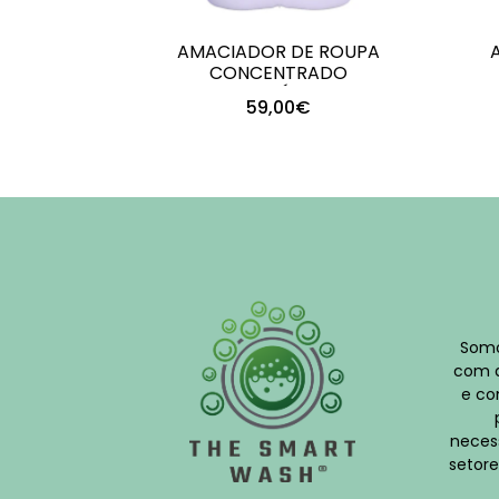
AMACIADOR DE ROUPA
CONCENTRADO
MICROCÁPSULA..
59,00€
+
-
Somo
com q
e co
neces
setore