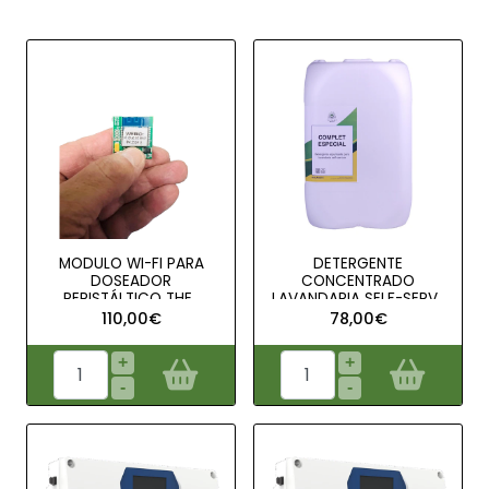
MODULO WI-FI PARA
DETERGENTE
DOSEADOR
CONCENTRADO
PERISTÁLTICO THE..
LAVANDARIA SELF-SERV..
110,00€
78,00€
+
+
-
-