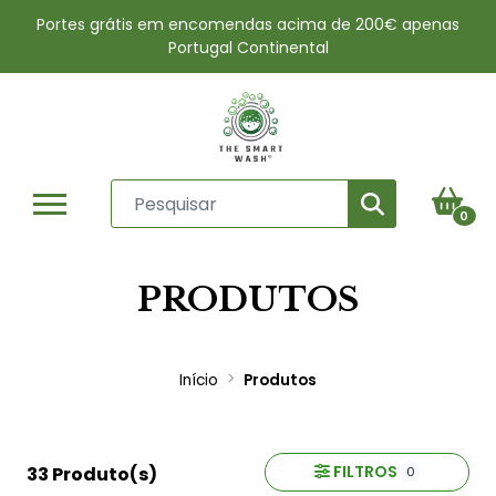
Portes grátis em encomendas acima de 200€ apenas
Portugal Continental
0
PRODUTOS
Início
Produtos
FILTROS
33 Produto(s)
0