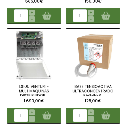
685,00€
150,00€
+
+
-
-
LS100 VENTURI -
BASE TENSIOACTIVA
MULTIMÁQUINAS
ULTRACONCENTRADO
DISTRIBUIDOR ..
BAG-IN-B..
1.690,00€
125,00€
+
+
-
-