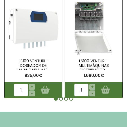
LS100 VENTURI -
LS100 VENTURI -
DOSEADOR DE
MULTIMÁQUINAS
LAVANDARIA ATÉ ..
DISTRIBUIDOR ..
935,00€
1.690,00€
+
+
-
-