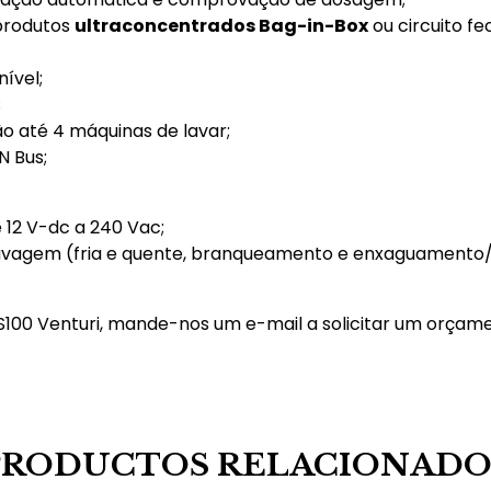
 produtos
ultraconcentrados Bag-in-Box
ou circuito fe
ível;
;
ão até 4 máquinas de lavar;
 Bus;
e 12 V-dc a 240 Vac;
, Lavagem (fria e quente, branqueamento e enxaguamento
100 Venturi, mande-nos um e-mail a solicitar um orçam
PRODUCTOS RELACIONADO