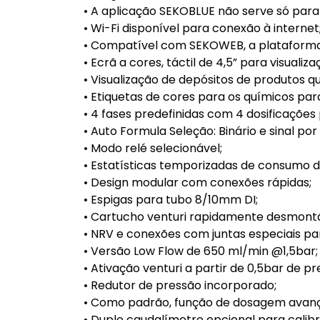
• A aplicação SEKOBLUE não serve só par
• Wi-Fi disponível para conexão à internet
• Compatível com SEKOWEB, a plataforma
• Ecrã a cores, táctil de 4,5” para visua
• Visualização de depósitos de produtos q
• Etiquetas de cores para os químicos para
• 4 fases predefinidas com 4 dosificações
• Auto Formula Seleção: Binário e sinal po
• Modo relé selecionável;
• Estatísticas temporizadas de consumo de
• Design modular com conexões rápidas;
• Espigas para tubo 8/10mm DI;
• Cartucho venturi rapidamente desmontá
• NRV e conexões com juntas especiais pa
• Versão Low Flow de 650 ml/min @1,5bar;
• Ativação venturi a partir de 0,5bar de p
• Redutor de pressão incorporado;
• Como padrão, função de dosagem avanç
• Duplo caudalímetro opcional para cal