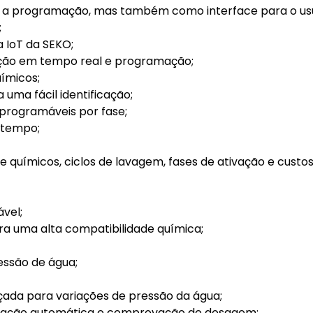
a a programação, mas também como interface para o usuá
;
 IoT da SEKO;
lização em tempo real e programação;
uímicos;
 uma fácil identificação;
 programáveis por fase;
r tempo;
 químicos, ciclos de lavagem, fases de ativação e custos
vel;
ra uma alta compatibilidade química;
ressão de água;
ada para variações de pressão da água;
ibração automática e comprovação de dosagem;