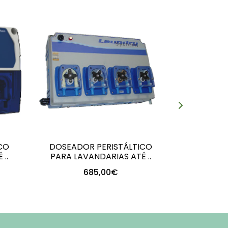
CO
DOSEADOR PERISTÁLTICO
DOSEADO
..
PARA LAVANDARIAS ATÉ ..
PARA LA
685,00€
+
-