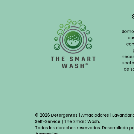
Somos
cas
con
neces
secto
de s
© 2026 Detergentes | Amaciadores | Lavandari
Self-Service | The Smart Wash.
Todos los derechos reservados.
Desarrollado po
Jumpseller
.