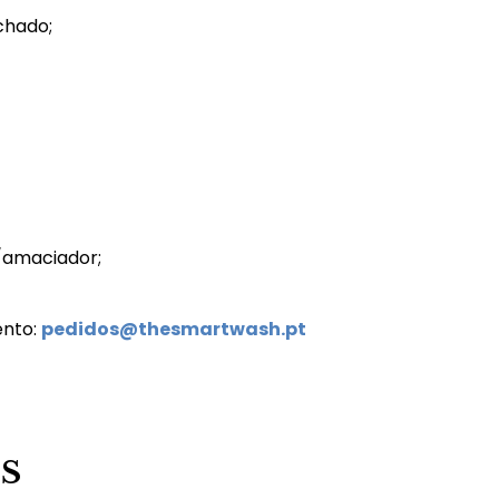
chado;
/amaciador;
ento:
pedidos@thesmartwash.pt
S