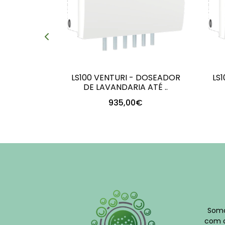
LS100 VENTURI - DOSEADOR
LS
DE LAVANDARIA ATÉ ..
935,00€
+
-
Somo
com q