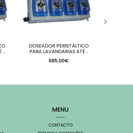
CO
DOSEADOR PERISTÁLTICO
BASE 
..
PARA LAVANDARIAS ATÉ ..
ULTRACO
685,00€
+
-
MENU
CONTACTO