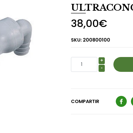
ULTRACONC
38,00€
SKU:
200800100
+
-
COMPARTIR