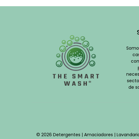
-
Somos
cas
con
neces
secto
de s
© 2026 Detergentes | Amaciadores | Lavandari