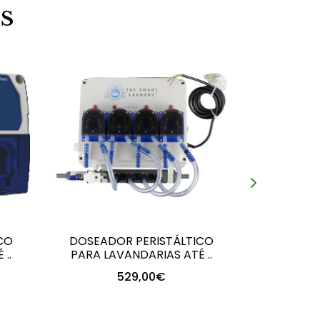
S
CO
DOSEADOR PERISTÁLTICO
DOSEADO
..
PARA LAVANDARIAS ATÉ ..
PARA LA
529,00€
+