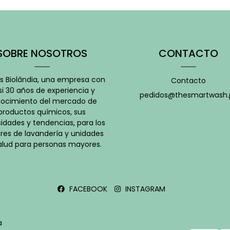
-
-
SOBRE NOSOTROS
CONTACTO
 Biolândia, una empresa con
Contacto
i 30 años de experiencia y
pedidos@thesmartwash.
ocimiento del mercado de
productos químicos, sus
idades y tendencias, para los
res de lavandería y unidades
alud para personas mayores.
FACEBOOK
INSTAGRAM
a