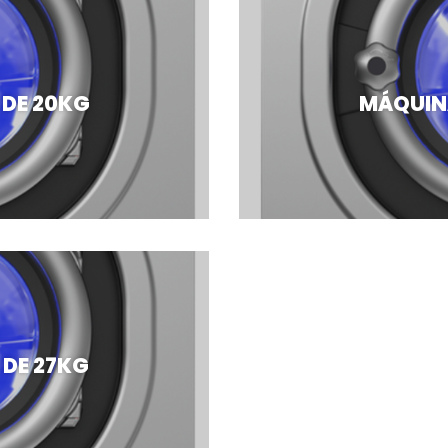
 DE 20KG
MÁQUINA
 DE 27KG