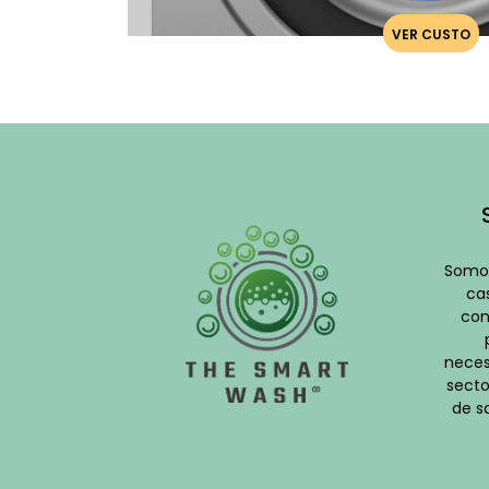
VER CUSTO
Somos
cas
con
neces
secto
de s