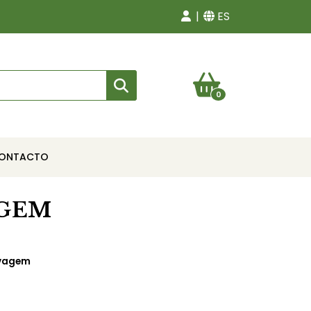
ES
0
ONTACTO
AGEM
avagem